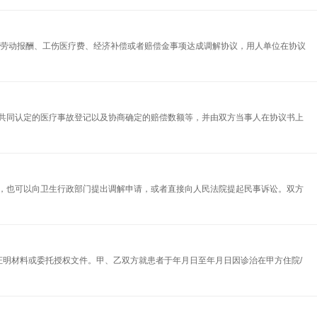
欠劳动报酬、工伤医疗费、经济补偿或者赔偿金事项达成调解协议，用人单位在协议
共同认定的医疗事故登记以及协商确定的赔偿数额等，并由双方当事人在协议书上
，也可以向卫生行政部门提出调解申请，或者直接向人民法院提起民事诉讼。双方
证明材料或委托授权文件。甲、乙双方就患者于年月日至年月日因诊治在甲方住院/