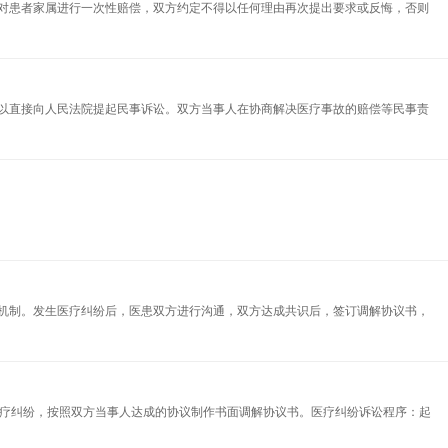
对患者家属进行一次性赔偿，双方约定不得以任何理由再次提出要求或反悔，否则
以直接向人民法院提起民事诉讼。双方当事人在协商解决医疗事故的赔偿等民事责
机制。发生医疗纠纷后，医患双方进行沟通，双方达成共识后，签订调解协议书，
医疗纠纷，按照双方当事人达成的协议制作书面调解协议书。医疗纠纷诉讼程序：起