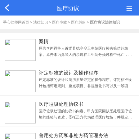
医疗协议
手心律师网首页
>
法律知识
>
医疗事故
>
医疗纠纷
>
医疗协议法律知识
案情
原告李丙孬等人诉嵩县德亭乡卫生院医疗损害赔偿纠纷
案。原告李丙孬等人的亲属在卫生院分娩过程中死亡，双
方达成协议后原告起诉要求赔偿。法院认定协议有效，维
持协议内容，但经过调解双方自愿另行达成协议。文章还
评定标准的设计及操作程序
讨论了正确处理此类案件的关键是确定案由，不同案由决
定
评定标准的设计和病历质量评定的操作程序。评定标准设
计包括评定规则、重点项目、非规范化书写以及一般项目
的漏项等。操作程序则包括医疗质量评价、病历环节质量
评定和病历终末质量评定。重点强调病历书写质量在医疗
医疗垃圾处理协议书
事故争议处理中的重要性，并给出相应的评分标准，旨在
医疗垃圾处理的协议书内容。甲方医院因缺乏处理医疗垃
圾的经验与资质，委托乙方代为处理医疗垃圾，并规定了
费用支付、通知与收集、垃圾分类、检查与指导、禁止乱
倒垃圾等方面的内容。合同有效期X年，合同到期后未提出
兽用处方药和非处方药管理办法
异议或重新签订协议，视为同意协议延续。