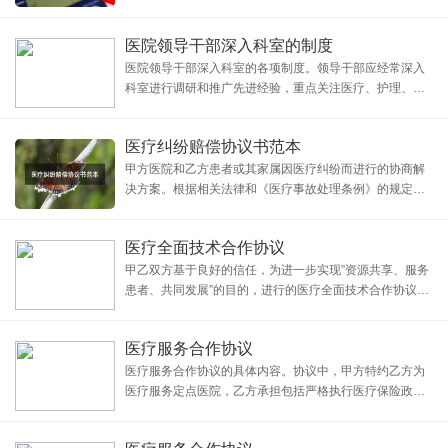
范、病历管理和信息使用、医疗纠纷解决、费用支付等。
双方将注重社会效益和各自经济效益，并共同遵守协议。
医院领导干部深入科室的制度
甲方将受伤人员送往乙方医院进行治疗，乙方提供优质的
医
医院领导干部深入科室的各项制度。领导干部应经常深入
科室进行调研和推广先进经验，重点关注医疗、护理、教
学、科研等工作，并每周进行查房和参加部分业务实践。
同时，会议制度也十分重要，包括院办公室会、院周会、
医疗纠纷赔偿协议书范本
科主任会等不同层次的会议，以传达上级指示、研究和安
甲方医院和乙方患者或其家属因医疗纠纷而进行的协商解
决方案。根据相关法律和《医疗事故处理条例》的规定，
双方本着平等、自愿的原则，经过充分协商，达成了一份
医疗纠纷赔偿协议书。协议包括基本信息、补偿项目及计
医疗全面技术合作协议
算方法、支付方式、终结争议和协议生效等内容。甲方按
甲乙双方基于良好的信任，为进一步实现”资源共享、服务
患者、共同发展”的目的，进行的医疗全面技术合作协议。
协议内容包括合作事项、甲方的职责与义务以及乙方的职
责与义务。合作事项包括医疗技术、继续教育、科研工作
医疗服务合作协议
和双向会诊。甲方定期派遣专家支持乙方专科建设，
医疗服务合作协议的具体内容。协议中，甲方特约乙方为
医疗服务定点医院，乙方承担包括严格执行医疗保险政
策、提供医疗资质证件、公平高效诊疗服务等责任和义
务。甲方需提供员工身份证明，并在重大工伤和疾病时及