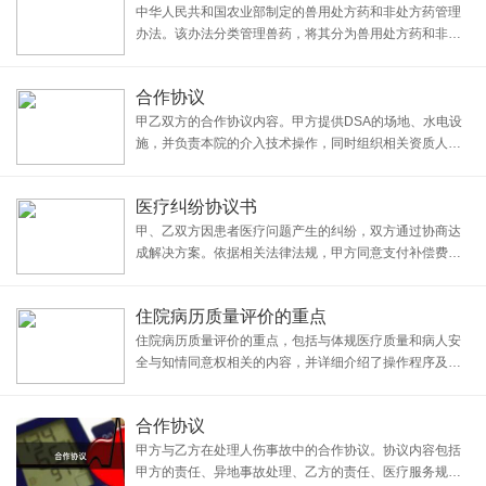
中华人民共和国农业部制定的兽用处方药和非处方药管理
办法。该办法分类管理兽药，将其分为兽用处方药和非处
方药，并规定了管理机构、标签和说明书要求、安全性和
有效性跟踪、销售要求、购买限制及处方笺要求等内容，
合作协议
以加强兽药监督管理，促进兽医临床合理用药，保障动物
甲乙双方的合作协议内容。甲方提供DSA的场地、水电设
施，并负责本院的介入技术操作，同时组织相关资质人员
积极配合支持宣传介入的工作。乙方全资提供平板DSA专
用配套设备，提供专家临床支持等。双方明确了彼此的权
医疗纠纷协议书
利和义务，包括设备款项支付、耗材采购价格等合作
甲、乙双方因患者医疗问题产生的纠纷，双方通过协商达
成解决方案。依据相关法律法规，甲方同意支付补偿费用
以了结纠纷，乙方承诺不再向甲方主张权利或要求第三方
追究责任。协议一式三份，甲、乙双方及人民调解委员会
住院病历质量评价的重点
各持一份，自双方签字盖章之日起生效。
住院病历质量评价的重点，包括与体规医疗质量和病人安
全与知情同意权相关的内容，并详细介绍了操作程序及病
历存在重大缺陷的判定方法。该评价标准适用于对医疗机
构的住院病历质量进行评价，同时也适用于其他类型的病
合作协议
历质量评价。操作程序包括医疗、护理文书质量评价，病
甲方与乙方在处理人伤事故中的合作协议。协议内容包括
甲方的责任、异地事故处理、乙方的责任、医疗服务规