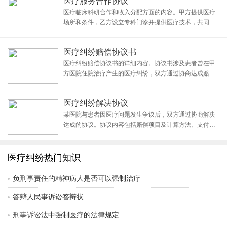
医疗服务合作协议
时通知乙方。医疗费用结算方式详述了不同情况的费用承
担方
医疗临床科研合作和收入分配方面的内容。甲方提供医疗
场所和条件，乙方设立专科门诊并提供医疗技术，共同管
理并独立核算收入分配。协议还规定了双方的权利和义
务，违约责任及终止协议的方式。本协议有效期为_____
医疗纠纷赔偿协议书
年，从____年____月____日到____年
医疗纠纷赔偿协议书的详细内容。协议书涉及患者曾在甲
方医院住院治疗产生的医疗纠纷，双方通过协商达成赔偿
协议。协议内容包括补偿项目、计算方法、支付方式及终
结争议等条款。在甲方按协议支付款项后，双方因患者医
医疗纠纷解决协议
疗问题引起的所有争议即告终结。本协议一式两份，自双
某医院与患者因医疗问题发生争议后，双方通过协商解决
达成的协议。协议内容包括赔偿项目及计算方法、支付款
项的方式和条件，以及协议生效的时间和签署方式等。双
方在达成协议后，约定争议终结并同意不得再以任何理由
向对方主张权利。
医疗纠纷热门知识
负刑事责任的精神病人是否可以强制治疗
答辩人民事诉讼答辩状
刑事诉讼法中强制医疗的法律规定