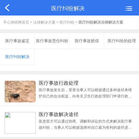
医疗纠纷解决
手心律师网首页
>
法律解决方案
>
医疗纠纷
>
医疗纠纷解决法律解决方案
医疗事故鉴定
医疗事故责任纠纷
医疗事故赔偿
医疗纠纷的处理
医疗纠纷解决
医疗事故行政处理
医疗事故发生后，受害当事人可以根据通过多种途径来维
护自己的合法权益，向有关卫生行政处理部门申请行政处
理，就是一条可选择的途径。发生医疗事故争议，当事人
申请卫生行政部门处理的，由医疗机构所在地的县级人民
医疗事故解决途径
政府卫生行政部门受理。第四十五条 县级以上地方人民
医患双方可以通过协商、调解和诉讼的方式来解决医疗事
故纠纷，当事人可以根据选择对自己最为有利的途径进
行。不同的解决途径有不同的利弊，下面我们就一起来看